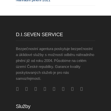
D.I.SEVEN SERVICE
Bezpečnostní agentura poskytuje bezpečnostní
a úklidové služby s možností odběru náhradního
plnění již od roku 2004. Působíme na celém
území České republiky. Garance kvality
poskytovaných služeb je pro nás
samozřejmostí.
Služby