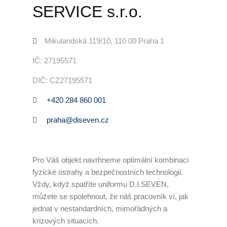
SERVICE s.r.o.
Úklid kanceláří
Generální úklid
Mikulandská 119/10, 110 00 Praha 1
IČ: 27195571
Velkoplošný denní úklid
DIČ: CZ27195571
PCO – Pult centrální ochrany
+420 284 860 001
Napojení na PCO
praha@diseven.cz
Služby po napojení
Náhradní plnění
Pro Váš objekt navrhneme optimální kombinaci
fyzické ostrahy a bezpečnostních technologií.
Náhradní plnění 2025
Vždy, když spatříte uniformu D.I.SEVEN,
můžete se spolehnout, že náš pracovník ví, jak
Kalkulátor náhradního plnění
jednat v nestandardních, mimořádných a
krizových situacích.
Zneužívání náhradního plnění