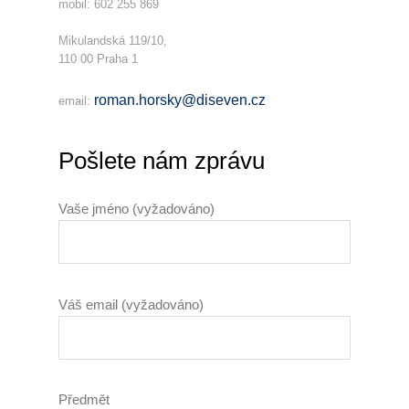
mobil: 602 255 869
Mikulandská 119/10,
110 00 Praha 1
roman.horsky@diseven.cz
email:
Pošlete nám zprávu
Vaše jméno (vyžadováno)
Váš email (vyžadováno)
Předmět