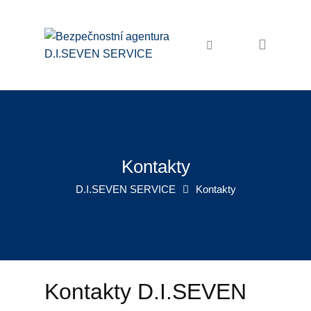
Domů
Bezpečnostní služby
Ochrana osob a majetku
Osobní ochrana
Ostraha objektů
Kontakty
Zabezpečení akcí
D.I.SEVEN SERVICE
Kontakty
Pořadatelské služby
Recepční služby
Úklidové služby
Kontakty D.I.SEVEN
Úklid firem