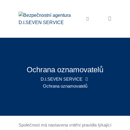
Domů
Bezpečnostní služby
Ochrana osob a majetku
Osobní ochrana
Ostraha objektů
Ochrana oznamovatelů
Zabezpečení akcí
D.I.SEVEN SERVICE
Ochrana oznamovatelů
Pořadatelské služby
Recepční služby
Úklidové služby
Společnost má nastavena vnitřní pravidla týkající
Úklid firem