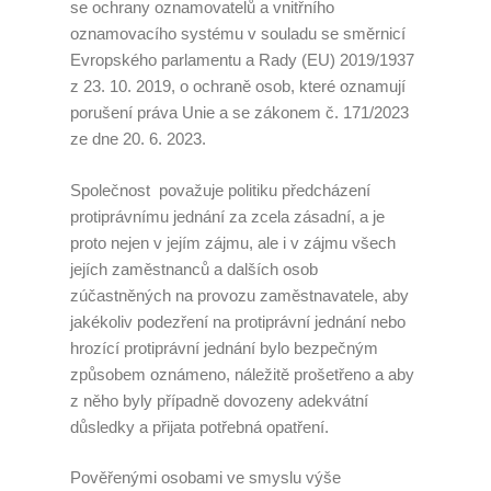
se ochrany oznamovatelů a vnitřního
oznamovacího systému v souladu se směrnicí
Úklid kanceláří
Evropského parlamentu a Rady (EU) 2019/1937
Generální úklid
z 23. 10. 2019, o ochraně osob, které oznamují
porušení práva Unie a se zákonem č. 171/2023
Velkoplošný denní úklid
ze dne 20. 6. 2023.
PCO – Pult centrální ochrany
Společnost považuje politiku předcházení
protiprávnímu jednání za zcela zásadní, a je
Napojení na PCO
proto nejen v jejím zájmu, ale i v zájmu všech
jejích zaměstnanců a dalších osob
Služby po napojení
zúčastněných na provozu zaměstnavatele, aby
jakékoliv podezření na protiprávní jednání nebo
Náhradní plnění
hrozící protiprávní jednání bylo bezpečným
způsobem oznámeno, náležitě prošetřeno a aby
Náhradní plnění 2025
z něho byly případně dovozeny adekvátní
důsledky a přijata potřebná opatření.
Kalkulátor náhradního plnění
Pověřenými osobami ve smyslu výše
Zneužívání náhradního plnění