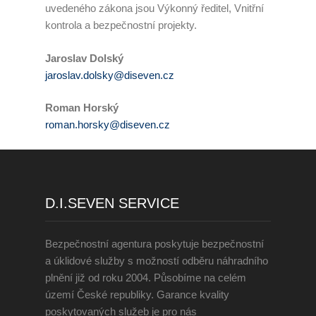
uvedeného zákona jsou Výkonný ředitel, Vnitřní
Zaměstnávání OZP
kontrola a bezpečnostní projekty.
O nás
Jaroslav Dolský
jaroslav.dolsky@diseven.cz
Garance kvality
Roman Horský
Volná místa
roman.horsky@diseven.cz
Informace dle zákona č.
90/2012 Sb.
Tiskové centrum
D.I.SEVEN SERVICE
Reference
Bezpečnostní agentura poskytuje bezpečnostní
a úklidové služby s možností odběru náhradního
Rady a tipy
plnění již od roku 2004. Působíme na celém
území České republiky. Garance kvality
Kontakty
poskytovaných služeb je pro nás