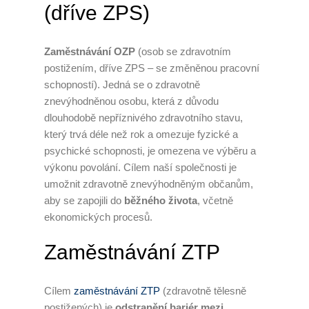
(dříve ZPS)
Zaměstnávání OZP
(osob se zdravotním
postižením, dříve ZPS – se změněnou pracovní
schopností). Jedná se o zdravotně
znevýhodněnou osobu, která z důvodu
dlouhodobě nepříznivého zdravotního stavu,
který trvá déle než rok a omezuje fyzické a
psychické schopnosti, je omezena ve výběru a
výkonu povolání. Cílem naší společnosti je
umožnit zdravotně znevýhodněným občanům,
aby se zapojili do
běžného života
, včetně
ekonomických procesů.
Zaměstnávání ZTP
Cílem
zaměstnávání ZTP
(zdravotně tělesně
postižených) je
odstranění bariér mezi