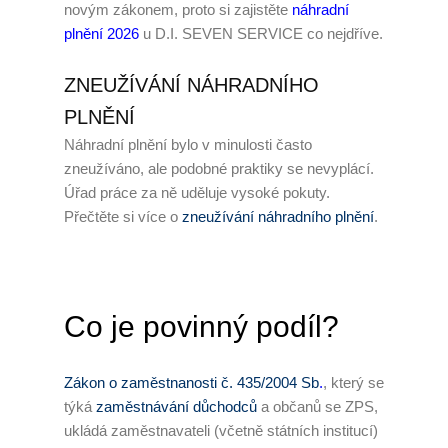
novým zákonem, proto si zajistěte
náhradní
plnění 2026
u D.I. SEVEN SERVICE co nejdříve.
Zaměstnávání OZP
O nás
ZNEUŽÍVÁNÍ NÁHRADNÍHO
PLNĚNÍ
Garance kvality
Náhradní plnění bylo v minulosti často
zneužíváno, ale podobné praktiky se nevyplácí.
Volná místa
Úřad práce za ně uděluje vysoké pokuty.
Informace dle zákona č.
Přečtěte si více o
zneužívání náhradního plnění
.
90/2012 Sb.
Tiskové centrum
Co je povinný podíl?
Reference
Rady a tipy
Zákon o zaměstnanosti č. 435/2004 Sb
.
, který se
týká
zaměstnávání důchodců
a občanů se ZPS,
Kontakty
ukládá zaměstnavateli (včetně státních institucí)