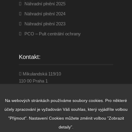
Náhradní plnění 2025
Náhradní plnění 2024
Náhradní plnění 2023
PCO – Pult centrální ochrany
Kontakt:
Mikulandská 119/10
110 00 Praha 1
284 860 001
www.disevenservice.cz
Na webových stránkách používáme soubory cookies. Pro některé
praha@diseven.cz
účely zpracování je vyžadován Váš souhlas, který vyjádříte volbou
"Přijmout". Nastavení Cookies můžete změnit volbou "Zobrazit
detaily".