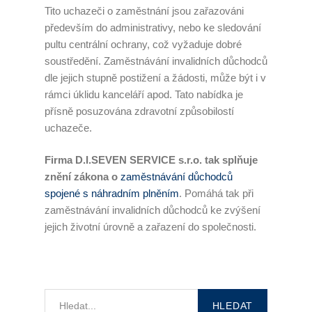
Tito uchazeči o zaměstnání jsou zařazováni
především do administrativy, nebo ke sledování
pultu centrální ochrany, což vyžaduje dobré
soustředění. Zaměstnávání invalidních důchodců
dle jejich stupně postižení a žádosti, může být i v
rámci úklidu kanceláří apod. Tato nabídka je
přísně posuzována zdravotní způsobilostí
uchazeče.
Firma D.I.SEVEN SERVICE s.r.o. tak splňuje
znění zákona o
zaměstnávání důchodců
spojené s náhradním plněním
. Pomáhá tak při
zaměstnávání invalidních důchodců ke zvýšení
jejich životní úrovně a zařazení do společnosti.