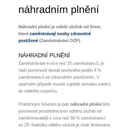
náhradním plnění
Úklid kanceláří
Generální úklid
Náhradní plnění je odběr služeb od firem,
které
zaměstnávají osoby zdravotně
Velkoplošný denní úklid
postižené
(Zaměstnávání OZP).
PCO – Pult centrální ochrany
NÁHRADNÍ PLNĚNÍ
Napojení na PCO
Zaměstnáváte-li více než 25 zaměstnanců, je
Vaší povinností dostát povinného podílu 4 %
Služby po napojení
zaměstnanců se zdravotním postižením. V
opačném případě musíte zaplatit nemalou sankci
Náhradní plnění
do státního rozpočtu.
Náhradní plnění 2025
Praktickým řešením je pak
náhradní plnění
této
povinnosti prostřednictvím odběru služeb od
Kalkulátor náhradního plnění
zaměstnavatelů s více než 50 % zaměstnanci
se ZP. Nabídka odběru služeb je však limitována
Zneužívání náhradního plnění