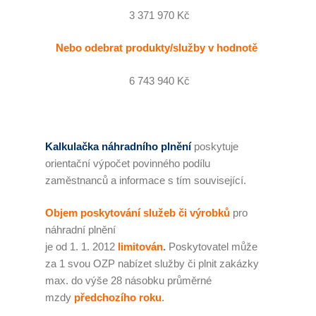
3 371 970 Kč
Nebo odebrat produkty/služby v hodnotě
6 743 940 Kč
Kalkulačka náhradního plnění
poskytuje
orientační výpočet povinného podílu
zaměstnanců a informace s tím související.
Objem poskytování služeb či výrobků
pro
náhradní plnění
je od 1. 1. 2012
limitován
.
Poskytovatel může
za 1 svou OZP nabízet služby či plnit zakázky
max. do výše 28 násobku průměrné
mzdy
předchozího roku
.