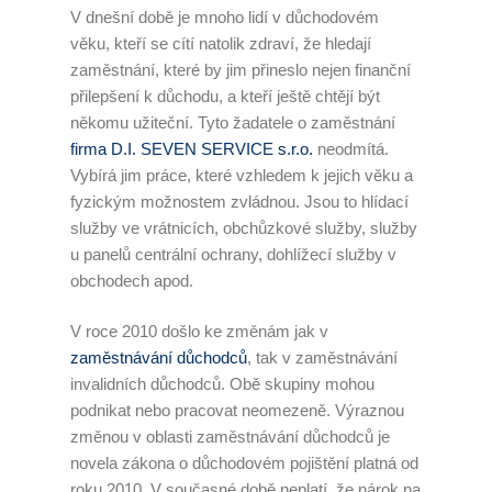
V dnešní době je mnoho lidí v důchodovém
věku, kteří se cítí natolik zdraví, že hledají
zaměstnání, které by jim přineslo nejen finanční
přilepšení k důchodu, a kteří ještě chtějí být
někomu užiteční. Tyto žadatele o zaměstnání
firma D.I. SEVEN SERVICE s.r.o.
neodmítá.
Vybírá jim práce, které vzhledem k jejich věku a
fyzickým možnostem zvládnou. Jsou to hlídací
služby ve vrátnicích, obchůzkové služby, služby
u panelů centrální ochrany, dohlížecí služby v
obchodech apod.
V roce 2010 došlo ke změnám jak v
zaměstnávání důchodců
, tak v zaměstnávání
invalidních důchodců. Obě skupiny mohou
podnikat nebo pracovat neomezeně. Výraznou
změnou v oblasti zaměstnávání důchodců je
novela zákona o důchodovém pojištění platná od
roku 2010. V současné době neplatí, že nárok na