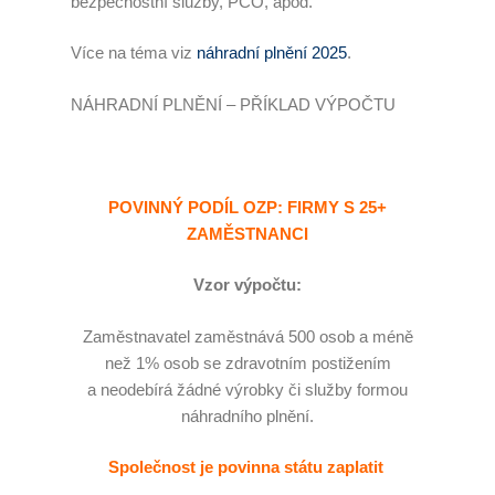
bezpečnostní služby, PCO, apod.
Více na téma viz
náhradní plnění 2025
.
NÁHRADNÍ PLNĚNÍ – PŘÍKLAD VÝPOČTU
POVINNÝ PODÍL OZP: FIRMY S 25+
ZAMĚSTNANCI
Vzor výpočtu:
Zaměstnavatel zaměstnává 500 osob a méně
než 1% osob se zdravotním postižením
a neodebírá žádné výrobky či služby formou
náhradního plnění.
Společnost je povinna státu zaplatit