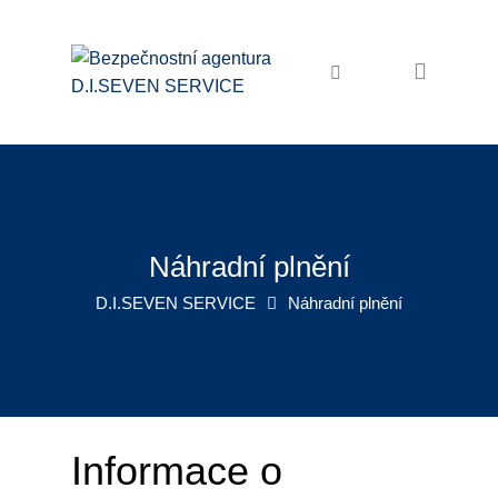
Domů
Bezpečnostní služby
Ochrana osob a majetku
Osobní ochrana
Ostraha objektů
Náhradní plnění
Zabezpečení akcí
D.I.SEVEN SERVICE
Náhradní plnění
Pořadatelské služby
Recepční služby
Úklidové služby
Informace o
Úklid firem