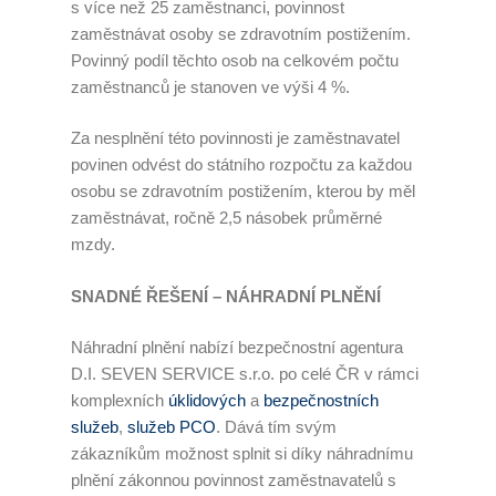
s více než 25 zaměstnanci, povinnost
zaměstnávat osoby se zdravotním postižením.
Povinný podíl těchto osob na celkovém počtu
zaměstnanců je stanoven ve výši 4 %.
Za nesplnění této povinnosti je zaměstnavatel
povinen odvést do státního rozpočtu za každou
osobu se zdravotním postižením, kterou by měl
zaměstnávat, ročně 2,5 násobek průměrné
mzdy.
SNADNÉ ŘEŠENÍ – NÁHRADNÍ PLNĚNÍ
Náhradní plnění nabízí bezpečnostní agentura
D.I. SEVEN SERVICE s.r.o. po celé ČR v rámci
komplexních
úklidových
a
bezpečnostních
služeb
,
služeb PCO
. Dává tím svým
zákazníkům možnost splnit si díky náhradnímu
plnění zákonnou povinnost zaměstnavatelů s