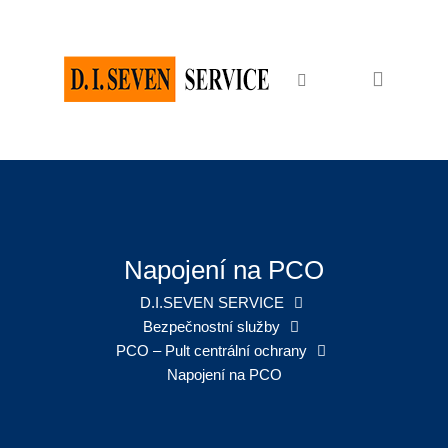
Domů
Bezpečnostní služby
Ochrana osob a majetku
Osobní ochrana
Ostraha objektů
Zabezpečení akcí
Napojení na PCO
Pořadatelské služby
D.I.SEVEN SERVICE
Bezpečnostní služby
Recepční služby
PCO – Pult centrální ochrany
Napojení na PCO
Úklidové služby
Úklid firem