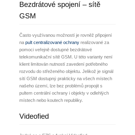
Bezdrátové spojení – sítě
Zaměstnávání OZP
GSM
O nás
Často využívanou možností je rovněž připojení
Garance kvality
na
pult centralizované ochrany
realizované za
pomoci veřejně dostupné bezdrátové
Volná místa
telekomunikační sítě GSM. U této varianty není
klient limitován nutností zavedení potřebného
Informace dle zákona č.
rozvodu do střeženého objektu. Jelikož je signál
90/2012 Sb.
sítí GSM dostupný prakticky na všech místech
našeho území, lze bez problémů propojit s
Tiskové centrum
pultem centrální ochrany i objekty v odlehlých
Reference
místech nebo koutech republiky.
Rady a tipy
Videofied
Kontakty