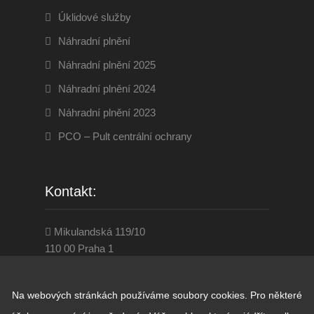
Úklidové služby
Náhradní plnění
Náhradní plnění 2025
Náhradní plnění 2024
Náhradní plnění 2023
PCO – Pult centrální ochrany
Kontakt:
Mikulandská 119/10
110 00 Praha 1
284 860 001
www.disevenservice.cz
Na webových stránkách používáme soubory cookies. Pro některé
praha@diseven.cz