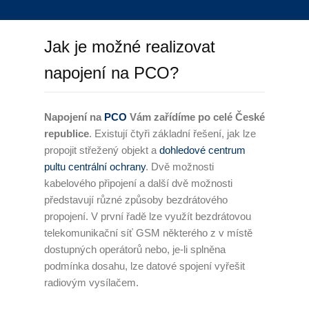
Úklid kanceláří
Jak je možné realizovat
Generální úklid
napojení na PCO?
Velkoplošný denní úklid
PCO – Pult centrální ochrany
Napojení na
PCO
Vám zařídíme po celé České
republice
. Existují čtyři základní řešení, jak lze
Napojení na PCO
propojit střežený objekt a
dohledové centrum
pultu centrální ochrany
. Dvě možnosti
Služby po napojení
kabelového připojení a další dvě možnosti
představují různé způsoby bezdrátového
Náhradní plnění
propojení. V první řadě lze využít bezdrátovou
telekomunikační síť GSM některého z v místě
Náhradní plnění 2025
dostupných operátorů nebo, je-li splněna
podmínka dosahu, lze datové spojení vyřešit
Kalkulátor náhradního plnění
radiovým vysílačem.
Zneužívání náhradního plnění