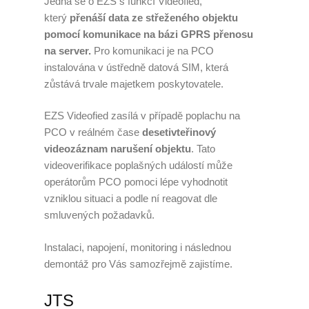
Jedná se o EZS s funkcí Videofied,
který
přenáší data ze střeženého objektu
pomocí komunikace na bázi GPRS přenosu
na server.
Pro komunikaci je na PCO
instalována v ústředně datová SIM, která
zůstává trvale majetkem poskytovatele.
EZS Videofied zasílá v případě poplachu na
PCO v reálném čase
desetivteřinový
videozáznam narušení objektu
. Tato
videoverifikace poplašných událostí může
operátorům PCO pomoci lépe vyhodnotit
vzniklou situaci a podle ní reagovat dle
smluvených požadavků.
Instalaci, napojení, monitoring i následnou
demontáž pro Vás samozřejmě zajistíme.
JTS