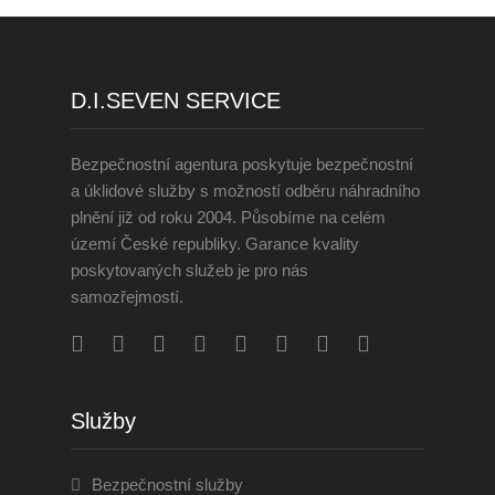
D.I.SEVEN SERVICE
Bezpečnostní agentura poskytuje bezpečnostní
a úklidové služby s možností odběru náhradního
plnění již od roku 2004. Působíme na celém
území České republiky. Garance kvality
poskytovaných služeb je pro nás
samozřejmostí.
Služby
Bezpečnostní služby