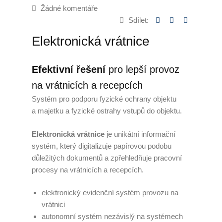
Žádné komentáře
Úklid kanceláří
Sdílet:
Elektronická vrátnice
Generální úklid
Velkoplošný denní úklid
Efektivní řešení
pro lepší provoz
PCO – Pult centrální ochrany
na vrátnicích a recepcích
Systém pro podporu fyzické ochrany objektu
Napojení na PCO
a majetku a fyzické ostrahy vstupů do objektu.
Služby po napojení
Elektronická vrátnice
je unikátní informační
systém, který digitalizuje papírovou podobu
Náhradní plnění
důležitých dokumentů a zpřehledňuje pracovní
procesy na vrátnicích a recepcích.
Náhradní plnění 2025
elektronický evidenční systém provozu na
Kalkulátor náhradního plnění
vrátnici
autonomní systém nezávislý na systémech
Zneužívání náhradního plnění