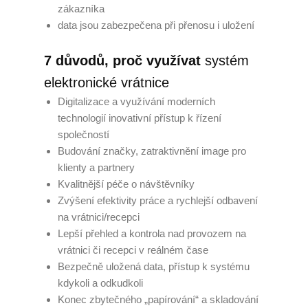
zákazníka
Zaměstnávání OZP
data jsou zabezpečena při přenosu i uložení
O nás
7 důvodů, proč využívat
systém
elektronické vrátnice
Garance kvality
Digitalizace a využívání moderních
Volná místa
technologií inovativní přístup k řízení
společností
Informace dle zákona č.
Budování značky, zatraktivnění image pro
90/2012 Sb.
klienty a partnery
Kvalitnější péče o návštěvníky
Tiskové centrum
Zvýšení efektivity práce a rychlejší odbavení
na vrátnici/recepci
Reference
Lepší přehled a kontrola nad provozem na
vrátnici či recepci v reálném čase
Rady a tipy
Bezpečně uložená data, přístup k systému
kdykoli a odkudkoli
Kontakty
Konec zbytečného „papírování“ a skladování