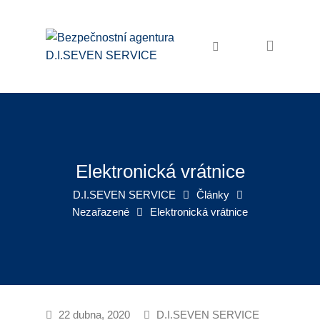
Domů
Bezpečnostní služby
Ochrana osob a majetku
Osobní ochrana
Ostraha objektů
Elektronická vrátnice
Zabezpečení akcí
D.I.SEVEN SERVICE
Články
Nezařazené
Elektronická vrátnice
Pořadatelské služby
Recepční služby
Úklidové služby
Úklid firem
22 dubna, 2020
D.I.SEVEN SERVICE