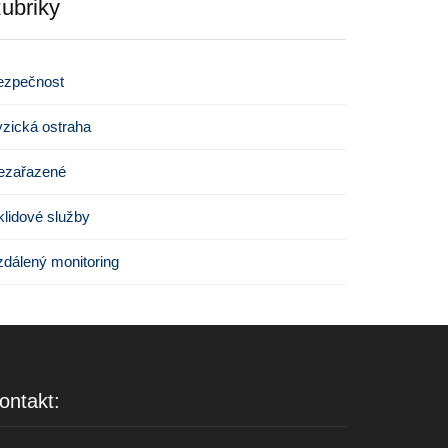
ubriky
ezpečnost
zická ostraha
ezařazené
lidové služby
dálený monitoring
ontakt: