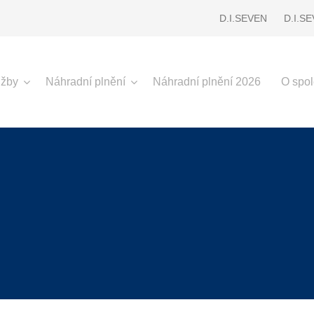
D.I.SEVEN
D.I.S
užby
Náhradní plnění
Náhradní plnění 2026
O spol