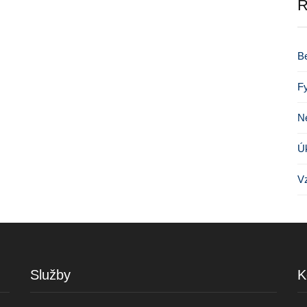
R
B
Fy
N
Úk
Vz
Služby
K