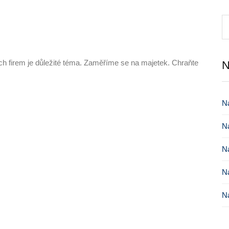
ch firem je důležité téma. Zaměříme se na majetek. Chraňte
N
Ná
Ná
Ná
Ná
Ná