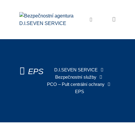
Domů
Bezpečnostní služby
Ochrana osob a majetku
Osobní ochrana
Ostraha objektů
EPS
D.I.SEVEN SERVICE
Bezpečnostní služby
Zabezpečení akcí
PCO – Pult centrální ochrany
Pořadatelské služby
EPS
Recepční služby
Úklidové služby
Úklid firem