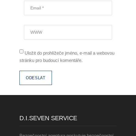
Zaměstnávání OZP
O nás
Garance kvality
Volná místa
Uložit do prohlížeče jméno, e-mail a webovou
stránku pro budoucí komentáře.
Informace dle zákona č.
90/2012 Sb.
Tiskové centrum
Reference
Rady a tipy
D.I.SEVEN SERVICE
Kontakty
Bezpečnostní agentura poskytuje bezpečnostní