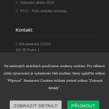
Náhradní plnění 2023
PCO – Pult centrální ochrany
Kontakt:
Mikulandská 119/10
110 00 Praha 1
284 860 001
www.disevenservice.cz
Na webových stránkách používáme soubory cookies. Pro některé
praha@diseven.cz
účely zpracování je vyžadován Váš souhlas, který vyjádříte volbou
"Přijmout". Nastavení Cookies můžete změnit volbou "Zobrazit
detaily".
© Copyright D.I.SEVEN SERVICE 2026.
Created by
VIDIA-DESIGN
. Všechna práva
vyhrazena
ZOBRAZIT DETAILY
PŘIJMOUT