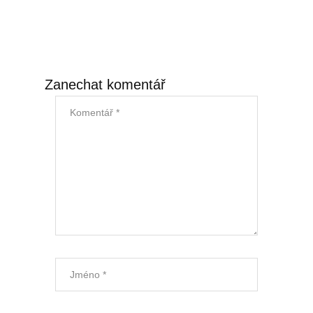
Úklid kanceláří
Generální úklid
Zanechat komentář
Velkoplošný denní úklid
PCO – Pult centrální ochrany
Napojení na PCO
Služby po napojení
Náhradní plnění
Náhradní plnění 2025
Kalkulátor náhradního plnění
Zneužívání náhradního plnění