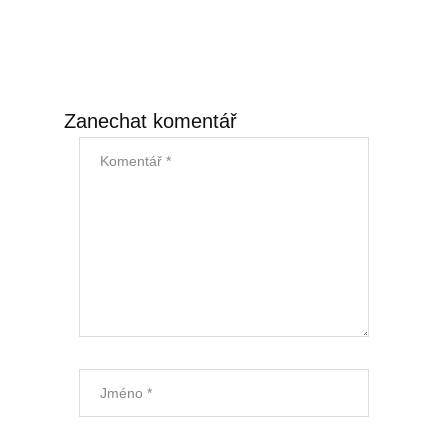
Úklid kanceláří
Generální úklid
Zanechat komentář
Velkoplošný denní úklid
PCO – Pult centrální ochrany
Napojení na PCO
Služby po napojení
Náhradní plnění
Náhradní plnění 2025
Kalkulátor náhradního plnění
Zneužívání náhradního plnění