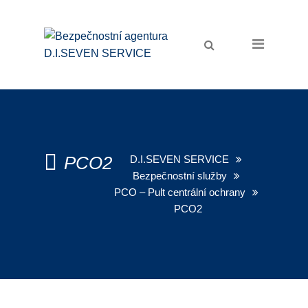
Domů
Bezpečnostní služby
Ochrana osob a majetku
Osobní ochrana
Ostraha objektů
PCO2
D.I.SEVEN SERVICE
Bezpečnostní služby
Zabezpečení akcí
PCO – Pult centrální ochrany
Pořadatelské služby
PCO2
Recepční služby
Úklidové služby
Úklid firem