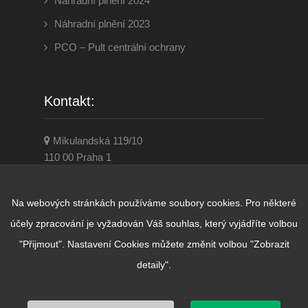
Náhradní plnění 2024
Náhradní plnění 2023
PCO – Pult centrální ochrany
Kontakt:
Mikulandská 119/10
110 00 Praha 1
284 860 001
www.disevenservice.cz
Na webových stránkách používáme soubory cookies. Pro některé
praha@diseven.cz
účely zpracování je vyžadován Váš souhlas, který vyjádříte volbou
"Přijmout". Nastavení Cookies můžete změnit volbou "Zobrazit
detaily".
© Copyright D.I.SEVEN SERVICE 2026.
Created by
VIDIA-DESIGN
. Všechna práva