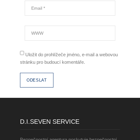
Zaměstnávání OZP
O nás
Garance kvality
Volná místa
Uložit do prohlížeče jméno, e-mail a webovou
stránku pro budoucí komentáře.
Informace dle zákona č.
90/2012 Sb.
Tiskové centrum
Reference
Rady a tipy
D.I.SEVEN SERVICE
Kontakty
Bezpečnostní agentura poskytuje bezpečnostní