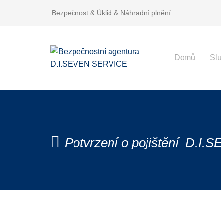
Bezpečnost & Úklid & Náhradní plnění
Domů
Sl
Potvrzení o pojištění_D.I