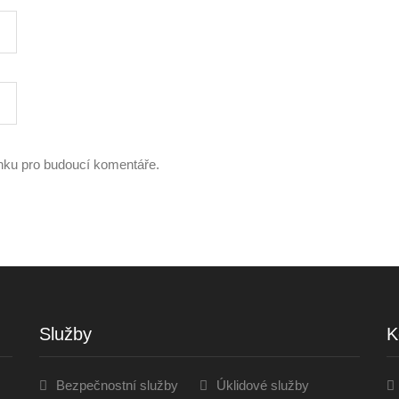
ánku pro budoucí komentáře.
Služby
K
Bezpečnostní služby
Úklidové služby