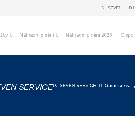
D.I.SEVEN
D.
užby
Náhradní plnění
Náhradní plnění 2026
O spol
.SEVEN SERVICE
D.I.SEVEN SERVICE
Garance kvalit