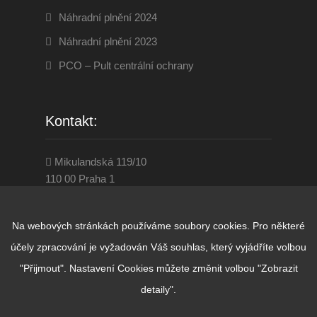
Náhradní plnění 2024
Náhradní plnění 2023
PCO – Pult centrální ochrany
Kontakt:
Mikulandská 119/10
110 00 Praha 1
284 860 001
www.disevenservice.cz
Na webových stránkách používáme soubory cookies. Pro některé
praha@diseven.cz
účely zpracování je vyžadován Váš souhlas, který vyjádříte volbou
"Přijmout". Nastavení Cookies můžete změnit volbou "Zobrazit
detaily".
© Copyright D.I.SEVEN SERVICE 2026.