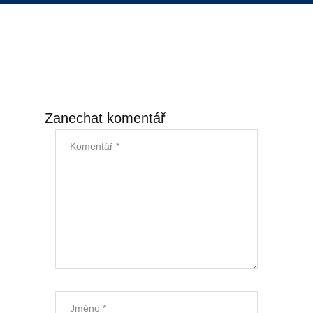
Úklid kanceláří
Generální úklid
Velkoplošný denní úklid
Zanechat komentář
PCO – Pult centrální ochrany
Napojení na PCO
Služby po napojení
Náhradní plnění
Náhradní plnění 2025
Kalkulátor náhradního plnění
Zneužívání náhradního plnění