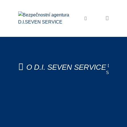
Domů
Bezpečnostní služby
Ochrana osob a majetku
Osobní ochrana
Ostraha objektů
O D.I. SEVEN SERVICE
D.I.SEVE
SERVICE
Zabezpečení akcí
O nás
Pořadatelské služby
O D.I.
SEVEN
Recepční služby
SERVIC
Úklidové služby
Úklid firem