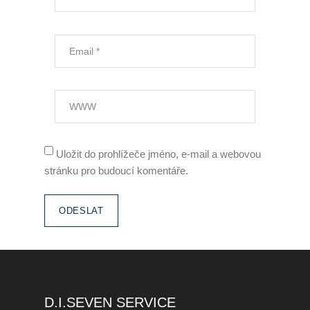
Zaměstnávání OZP
O nás
Garance kvality
Volná místa
Informace dle zákona č.
Uložit do prohlížeče jméno, e-mail a webovou
90/2012 Sb.
stránku pro budoucí komentáře.
Tiskové centrum
Reference
Rady a tipy
Kontakty
D.I.SEVEN SERVICE