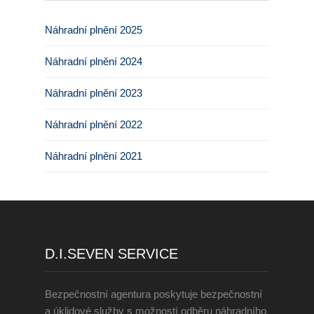
Zaměstnávání OZP
Náhradní plnění 2025
O nás
Náhradní plnění 2024
Garance kvality
Náhradní plnění 2023
Volná místa
Náhradní plnění 2022
Informace dle zákona č.
Náhradní plnění 2021
90/2012 Sb.
Tiskové centrum
Reference
D.I.SEVEN SERVICE
Rady a tipy
Bezpečnostní agentura poskytuje bezpečnostní
Kontakty
a úklidové služby s možností odběru náhradního