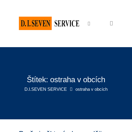
Domů
Bezpečnostní služby
Ochrana osob a majetku
Osobní ochrana
Ostraha objektů
Zabezpečení akcí
Štítek:
ostraha v obcích
Pořadatelské služby
D.I.SEVEN SERVICE
ostraha v obcích
Recepční služby
Úklidové služby
Úklid firem