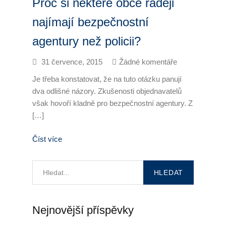
Proč si některé obce raději
Úklid kanceláří
najímají bezpečnostní
agentury než policii?
Generální úklid
31 července, 2015
Žádné komentáře
Velkoplošný denní úklid
Je třeba konstatovat, že na tuto otázku panují
PCO – Pult centrální ochrany
dva odlišné názory. Zkušenosti objednavatelů
však hovoří kladně pro bezpečnostní agentury. Z
Napojení na PCO
[…]
Služby po napojení
Číst více
Náhradní plnění
Náhradní plnění 2025
Kalkulátor náhradního plnění
Nejnovější příspěvky
Zneužívání náhradního plnění