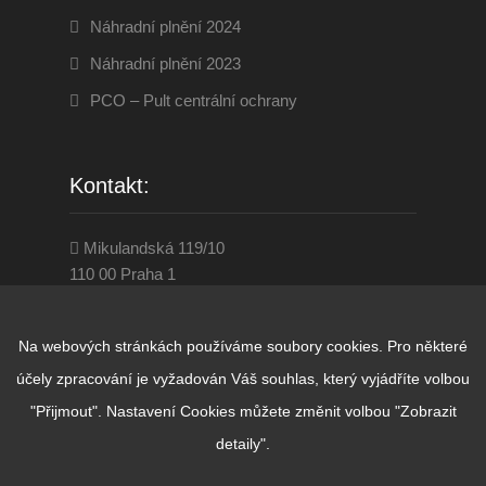
Náhradní plnění 2024
Náhradní plnění 2023
PCO – Pult centrální ochrany
Kontakt:
Mikulandská 119/10
110 00 Praha 1
284 860 001
www.disevenservice.cz
Na webových stránkách používáme soubory cookies. Pro některé
praha@diseven.cz
účely zpracování je vyžadován Váš souhlas, který vyjádříte volbou
"Přijmout". Nastavení Cookies můžete změnit volbou "Zobrazit
detaily".
© Copyright D.I.SEVEN SERVICE 2026.