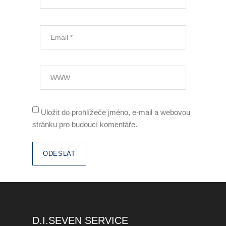
Zaměstnávání OZP
O nás
Garance kvality
Volná místa
Informace dle zákona č.
Uložit do prohlížeče jméno, e-mail a webovou
90/2012 Sb.
stránku pro budoucí komentáře.
Tiskové centrum
Reference
Rady a tipy
Kontakty
D.I.SEVEN SERVICE