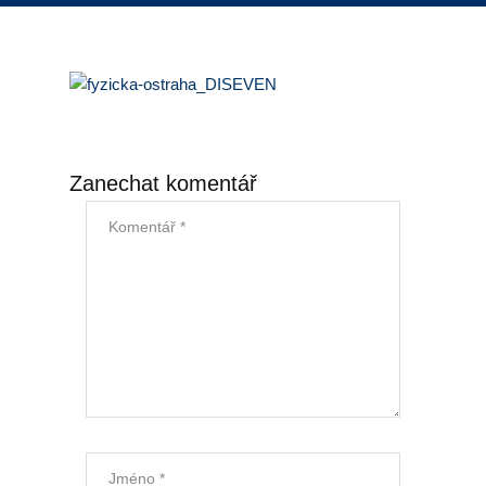
Úklid kanceláří
Generální úklid
Velkoplošný denní úklid
Zanechat komentář
PCO – Pult centrální ochrany
Napojení na PCO
Služby po napojení
Náhradní plnění
Náhradní plnění 2025
Kalkulátor náhradního plnění
Zneužívání náhradního plnění