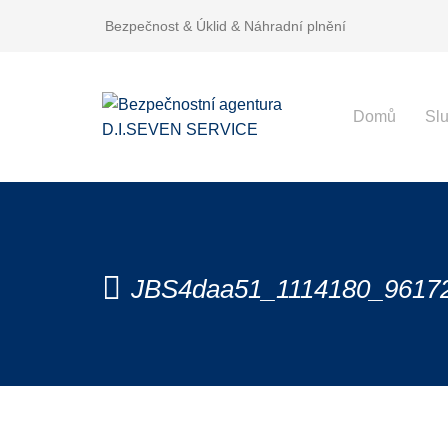
Bezpečnost & Úklid & Náhradní plnění
Domů
Sl
JBS4daa51_1114180_9617