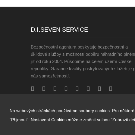
D.I.SEVEN SERVICE
Bezpečnostní agentura poskytuje bezpečnostní a
úklidové služby s možností odběru náhradního plněn
již od roku 2004. Působíme na celém území České
republiky. Garance kvality poskytovaných služeb je 
nás samozřejmostí.
Na webových stránkách používáme soubory cookies. Pro některé ú
"Přijmout". Nastavení Cookies můžete změnit volbou "Zobrazit deta
© Copyright