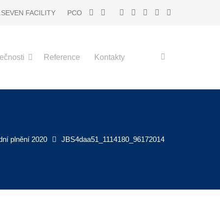
I.SEVEN FACILITY
PCO
ečnosti
Reference
Kontakty
ní plnění 2020
JBS4daa51_1114180_96172014