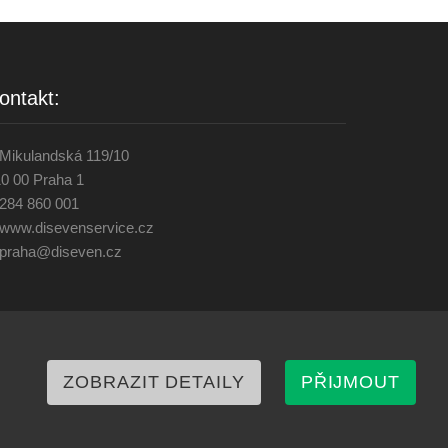
ontakt:
Mikulandská 119/10
0 00 Praha 1
284 860 001
www.disevenservice.cz
praha@diseven.cz
ZOBRAZIT DETAILY
PŘIJMOUT
áva vyhrazena