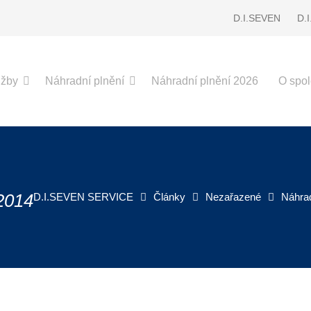
D.I.SEVEN
D.
užby
Náhradní plnění
Náhradní plnění 2026
O spol
2014
D.I.SEVEN SERVICE
Články
Nezařazené
Náhrad