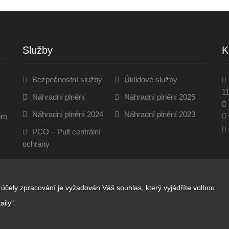
Služby
K
Bezpečnostní služby
Úklidové služby
í
11
Náhradní plnění
Náhradní plnění 2025
Náhradní plnění 2024
Náhradní plnění 2023
pro
PCO – Pult centrální
ochrany
čely zpracování je vyžadován Váš souhlas, který vyjádříte volbou
ily".
 D.I.SEVEN SERVICE 2026. Created by
VIDIA-DESIGN
. Všechna pr