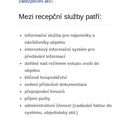
zabezpečení akcí
.
Zaměstnávání OZP
Mezi recepční služby patří:
O nás
informační služba pro nájemníky a
Garance kvality
návštěvníky objektu
internetový informační systém pro
Volná místa
předávání informací
Informace dle zákona č.
dohled nad režimem vstupu osob do
90/2012 Sb.
objektu
klíčové hospodářství
Tiskové centrum
vedení příslušné dokumentace
přepojování hovorů
Reference
příjem pošty
administrativní činnost (zadávání faktur do
Rady a tipy
systému, objednávky atd.)
Kontakty