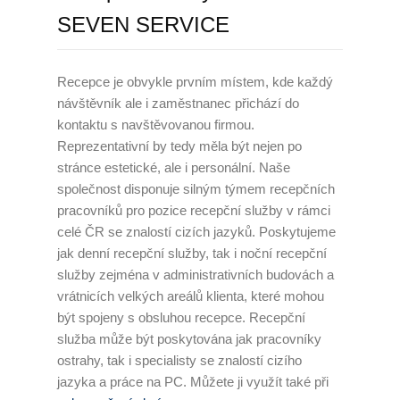
SEVEN SERVICE
Úklid kanceláří
Generální úklid
Recepce je obvykle prvním místem, kde každý
návštěvník ale i zaměstnanec přichází do
Velkoplošný denní úklid
kontaktu s navštěvovanou firmou.
Reprezentativní by tedy měla být nejen po
PCO – Pult centrální ochrany
stránce estetické, ale i personální. Naše
společnost disponuje silným týmem recepčních
Napojení na PCO
pracovníků pro pozice recepční služby v rámci
Služby po napojení
celé ČR se znalostí cizích jazyků. Poskytujeme
jak denní recepční služby, tak i noční recepční
Náhradní plnění
služby zejména v administrativních budovách a
vrátnicích velkých areálů klienta, které mohou
Náhradní plnění 2025
být spojeny s obsluhou recepce. Recepční
služba může být poskytována jak pracovníky
Kalkulátor náhradního plnění
ostrahy, tak i specialisty se znalostí cizího
jazyka a práce na PC. Můžete ji využít také při
Zneužívání náhradního plnění