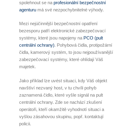
spolehnout se na
profesionální bezpečnostní
agenturu
má své nezpochybnitelné výhody.
Zaměstnávání OZP
Mezi nejúčinnější bezpečnostní opatření
O nás
bezesporu patří elektronické zabezpečovací
Garance kvality
systémy, které jsou napojeny na
PCO (pult
centrální ochrany)
. Pohybová čidla, protipožární
Volná místa
čidla, kamerový systém, to jsou nejpoužívanější
zabezpečovací systémy, které ohlídají Váš
Informace dle zákona č.
majetek.
90/2012 Sb.
Jako příklad lze uvést situaci, kdy Váš objekt
Tiskové centrum
navštíví nezvaný host, v tu chvíli pohyb
zaznamená čidlo, které vyšle signál na pult
Reference
centrální ochrany. Zde se nachází zkušení
operátoři, kteří okamžitě vyhodnotí situaci a
Rady a tipy
vyšlou zásahovou skupinu, popř. kontaktují
policii.
Kontakty