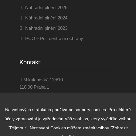
Náhradní plnění 2025
Náhradní plnění 2024
Náhradní plnění 2023
PCO – Pult centrální ochrany
Kontakt:
Mikulandská 119/10
110 00 Praha 1
284 860 001
www.disevenservice.cz
praha@diseven.cz
Na webových stránkách používáme soubory cookies. Pro některé
účely zpracování je vyžadován Váš souhlas, který vyjádříte volbou
"Přijmout". Nastavení Cookies můžete změnit volbou "Zobrazit