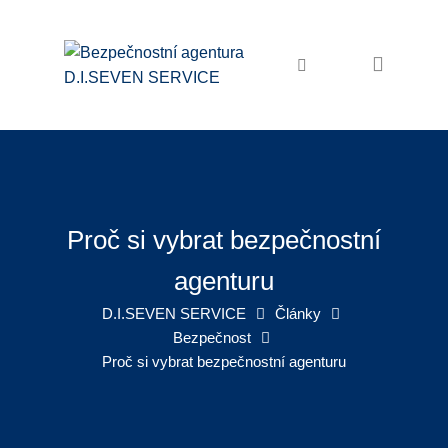
Domů
Bezpečnostní služby
Ochrana osob a majetku
Osobní ochrana
Ostraha objektů
Proč si vybrat bezpečnostní
Zabezpečení akcí
agenturu
Pořadatelské služby
D.I.SEVEN SERVICE
Články
Bezpečnost
Recepční služby
Proč si vybrat bezpečnostní agenturu
Úklidové služby
Úklid firem