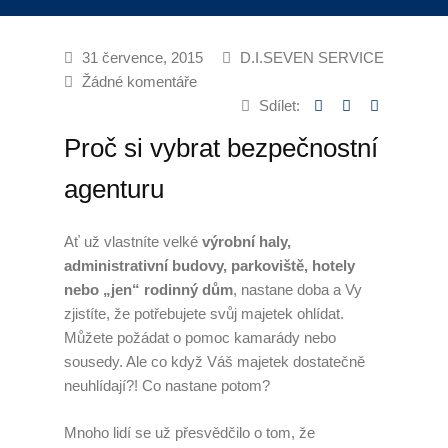
Úklid kanceláří
31 července, 2015
D.I.SEVEN SERVICE
Generální úklid
Žádné komentáře
Sdílet:
Velkoplošný denní úklid
Proč si vybrat bezpečnostní
PCO – Pult centrální ochrany
agenturu
Napojení na PCO
Ať už vlastníte velké
výrobní haly,
Služby po napojení
administrativní budovy, parkoviště, hotely
nebo „jen“ rodinný dům
, nastane doba a Vy
Náhradní plnění
zjistíte, že potřebujete svůj majetek ohlídat.
Můžete požádat o pomoc kamarády nebo
Náhradní plnění 2025
sousedy. Ale co když Váš majetek dostatečně
neuhlídají?! Co nastane potom?
Kalkulátor náhradního plnění
Mnoho lidí se už přesvědčilo o tom, že
Zneužívání náhradního plnění