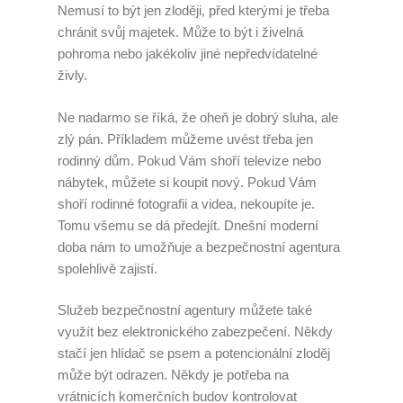
Nemusí to být jen zloději, před kterými je třeba
chránit svůj majetek. Může to být i živelná
pohroma nebo jakékoliv jiné nepředvídatelné
živly.
Ne nadarmo se říká, že oheň je dobrý sluha, ale
zlý pán. Příkladem můžeme uvést třeba jen
rodinný dům. Pokud Vám shoří televize nebo
nábytek, můžete si koupit nový. Pokud Vám
shoří rodinné fotografii a videa, nekoupíte je.
Tomu všemu se dá předejít. Dnešní moderní
doba nám to umožňuje a bezpečnostní agentura
spolehlivě zajistí.
Služeb bezpečnostní agentury můžete také
využít bez elektronického zabezpečení. Někdy
stačí jen hlídač se psem a potencionální zloděj
může být odrazen. Někdy je potřeba na
vrátnicích komerčních budov kontrolovat