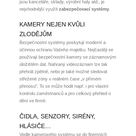
jsou kanceláře, sklady, výrobní haly atd., je
nejvhodnější využít
zabezpečovací systémy
.
Zaměstnávání OZP
KAMERY NEJEN KVŮLI
O nás
ZLODĚJŮM
Garance kvality
Bezpečnostní systémy poskytují moderní a
účinnou ochranu Vašeho majetku. Nejčastěji se
Volná místa
používají bezpečnostní kamery se záznamovým
úložištěm dat. Nahraný videozáznam lze tak
Informace dle zákona č.
přehrát zpětně, nebo je také možné sledovat
90/2012 Sb.
střežené zóny v reálném čase „v přímém
přenosu“. To se může hodit např. i pro vlastní
Tiskové centrum
kontrolu zaměstnanců a pro celkový přehled o
Reference
dění ve firmě.
Rady a tipy
ČIDLA, SENZORY, SIRÉNY,
HLÁSIČE…
Kontakty
Vedle kamerového systému se do firemních