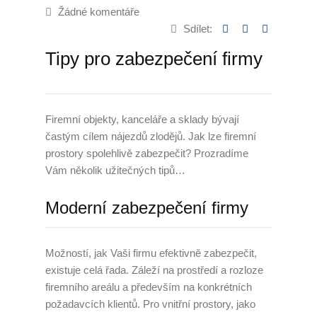
Žádné komentáře
Úklid kanceláří
Sdílet:
Tipy pro zabezpečení firmy
Generální úklid
Velkoplošný denní úklid
Firemní objekty, kanceláře a sklady bývají
PCO – Pult centrální ochrany
častým cílem nájezdů zlodějů. Jak lze firemní
Napojení na PCO
prostory spolehlivě zabezpečit? Prozradíme
Vám několik užitečných tipů…
Služby po napojení
Moderní zabezpečení firmy
Náhradní plnění
Náhradní plnění 2025
Možností, jak Vaši firmu efektivně zabezpečit,
existuje celá řada. Záleží na prostředí a rozloze
Kalkulátor náhradního plnění
firemního areálu a především na konkrétních
požadavcích klientů. Pro vnitřní prostory, jako
Zneužívání náhradního plnění