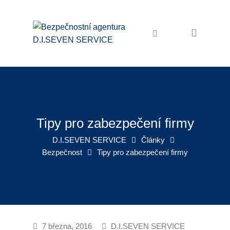
Domů
Bezpečnostní služby
Ochrana osob a majetku
Osobní ochrana
Ostraha objektů
Tipy pro zabezpečení firmy
Zabezpečení akcí
D.I.SEVEN SERVICE
Články
Bezpečnost
Tipy pro zabezpečení firmy
Pořadatelské služby
Recepční služby
Úklidové služby
Úklid firem
7 března, 2016
D.I.SEVEN SERVICE