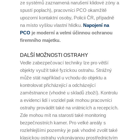
ze systémů zaznamená narušení klidové zóny a
spustí poplach), pracovníci PCO okamžitě
upozorní kontaktní osoby, Policii ČR, případně
na místo vyšlou vlastní hlídku.
Napojení na
PCO
je moderní a velmi účinnou ochranou
firemního majetku.
DALŠÍ MOŽNOSTI OSTRAHY
Vedle zabezpečovací techniky lze pro větší
objekty využít také fyzickou ostrahu. Strážný
může stát například u vchodu do objektu a
kontrolovat přicházející a odcházející
zaměstnance (vhodné u skladů zboží). Kontrolu
a evidenci lidí i vozidel pak mohou pracovníci
ostrahy provádět také na vrátnicích a recepcích.
Zde mohou mít na starosti také monitoring
bezpečnostních kamer. Pro velké areály s
rozlehlejšími pozemky je pak vhodné zvolit také
klasickou ostrahu vykonávanou prostřednictvím