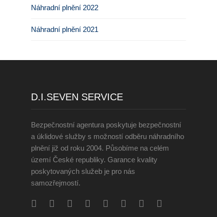
Náhradní plnění 2022
Náhradní plnění 2021
D.I.SEVEN SERVICE
Bezpečnostní agentura poskytuje bezpečnostní
a úklidové služby s možností odběru náhradního
plnění již od roku 2004. Působíme na celém
území České republiky. Garance kvality
poskytovaných služeb je pro nás
samozřejmostí.