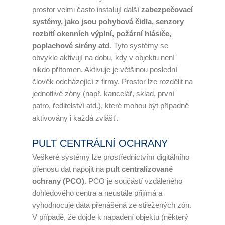
prostor velmi často instalují další
zabezpečovací
systémy, jako jsou pohybová čidla, senzory
rozbití okenních výplní, požární hlásiče,
poplachové sirény atd
. Tyto systémy se
obvykle aktivují na dobu, kdy v objektu není
nikdo přítomen. Aktivuje je většinou poslední
člověk odcházející z firmy. Prostor lze rozdělit na
jednotlivé zóny (např. kancelář, sklad, první
patro, ředitelství atd.), které mohou být případně
aktivovány i každá zvlášť.
PULT CENTRÁLNÍ OCHRANY
Veškeré systémy lze prostřednictvím digitálního
přenosu dat napojit na
pult centralizované
ochrany (PCO)
. PCO je součástí vzdáleného
dohledového centra a neustále přijímá a
vyhodnocuje data přenášená ze střežených zón.
V případě, že dojde k napadení objektu (některý